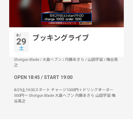
8 /
ブッキングライブ
29
土
Shotgun Blade
/
大島ヘブン
/
内藤あきら
/
山田宇宙
/
梅谷英
之
OPEN 18:45 / START 19:00
8/29土19:00スタート チャージ1000円＋ドリンクオーダー
500円〜 Shotgun Blade 大島ヘブン 内藤あきら 山田宇宙 梅
谷英之