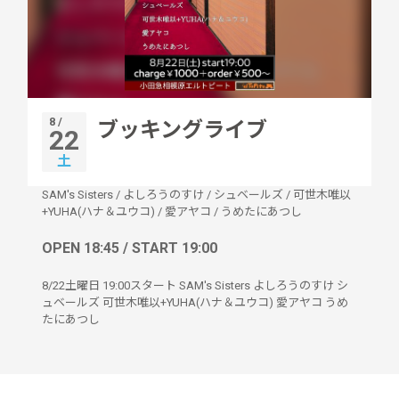
8 /
ブッキングライブ
22
土
SAM's Sisters
/
よしろうのすけ
/
シュベールズ
/
可世木唯以
+YUHA(ハナ＆ユウコ)
/
愛アヤコ
/
うめたにあつし
OPEN 18:45 / START 19:00
8/22土曜日 19:00スタート SAM's Sisters よしろうのすけ シ
ュベールズ 可世木唯以+YUHA(ハナ＆ユウコ) 愛アヤコ うめ
たにあつし