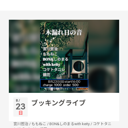
8 /
ブッキングライブ
23
日
宮川哲治
/
ももねこ
/
BON&しのまるwith keity
/
コケトタニ