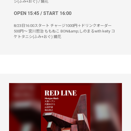
シ(ふみ+おぐ)
/
鏡花
OPEN 15:45 / START 16:00
8/23日16:00スタート チャージ1000円＋ドリンクオーダー
500円〜 宮川哲治 ももねこ BON&amp;しのまるwith keity コ
ケトタニシ(ふみ+おぐ) 鏡花